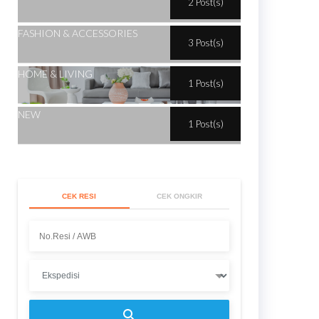
2 Post(s)
FASHION & ACCESSORIES
3 Post(s)
HOME & LIVING
1 Post(s)
NEW
1 Post(s)
CEK RESI
CEK ONGKIR