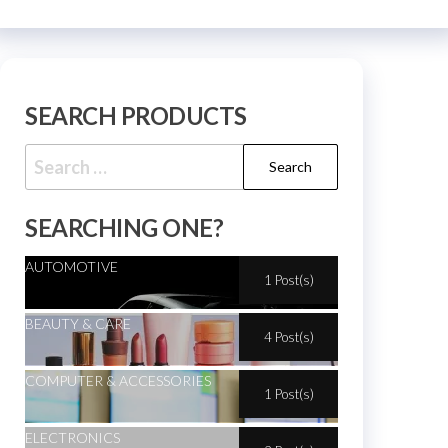
SEARCH PRODUCTS
SEARCHING ONE?
AUTOMOTIVE
1 Post(s)
BEAUTY & CARE
4 Post(s)
COMPUTER & ACCESSORIES
1 Post(s)
ELECTRONICS