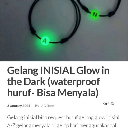
Gelang INISIAL Glow in
the Dark (waterproof
huruf- Bisa Menyala)
Off
8 January 2025
By
AOStore
Gelang inisial bisa request huruf gelang glow inisial
A-Z gelang menyala di gelap hari menggunakan tali