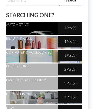
SEARCHING ONE?
AUTOMOTIVE
1 Post(s)
BEAUTY & CARE
4 Post(s)
COMPUTER & ACCESSORIES
1 Post(s)
ELECTRONICS
2 Post(s)
FASHION & ACCESSORIES
3 Post(s)
HOME & LIVING
1 Post(s)
NEW