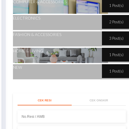
COMPUTER & ACCESSORIES
1 Post(s)
ELECTRONICS
2 Post(s)
FASHION & ACCESSORIES
3 Post(s)
HOME & LIVING
1 Post(s)
NEW
1 Post(s)
CEK RESI
CEK ONGKIR