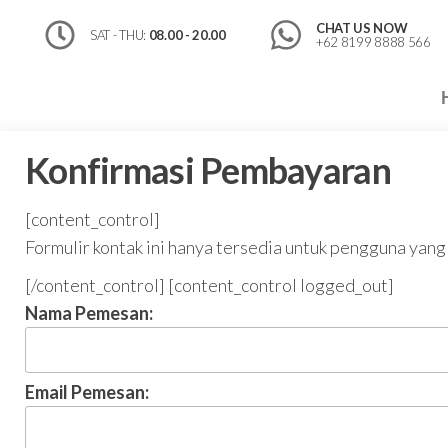
CHAT US NOW
SAT - THU:
08.00 - 20.00
+62 8199 8888 566
Konfirmasi Pembayaran
[content_control]
Formulir kontak ini hanya tersedia untuk pengguna yang 
[/content_control] [content_control logged_out]
Nama Pemesan:
Email Pemesan: