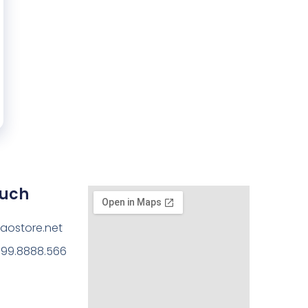
ouch
aostore.net
199.8888.566