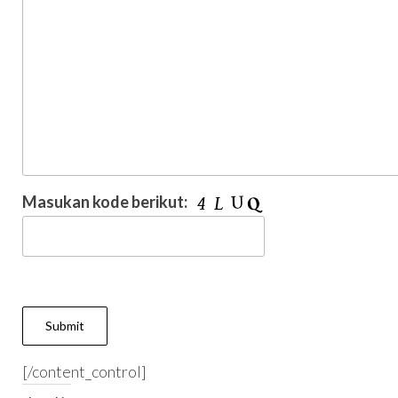
Masukan kode berikut:
[/content_control]