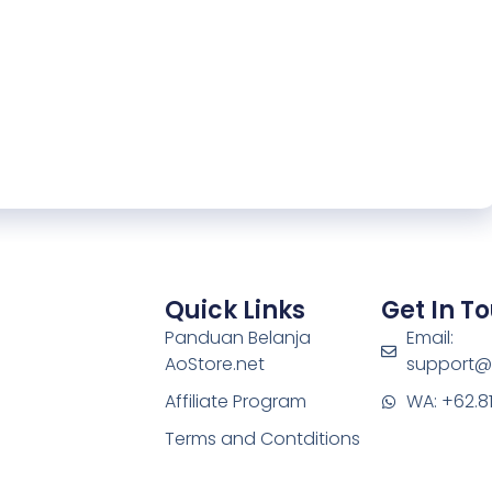
Quick Links
Get In T
Panduan Belanja
Email:
AoStore.net
support@
Affiliate Program
WA: +62.8
Terms and Contditions