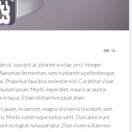
Off
o ut, suscipit at, pharetra vitae, orci. Integer
. Maecenas fermentum, sem in pharetra pellentesque,
us. Phasellus faucibus molestie nisl. Curabitur vitae
ibulum ipsum. Morbi imperdiet, mauris ac auctor
us in lacus. Etiam dictum tincidunt diam.
n, quam. In laoreet, magna id viverra tincidunt, sem
o. Morbi scelerisque luctus velit. Duis aute irure
ore eu fugiat nulla pariatur. Duis viverra diam non