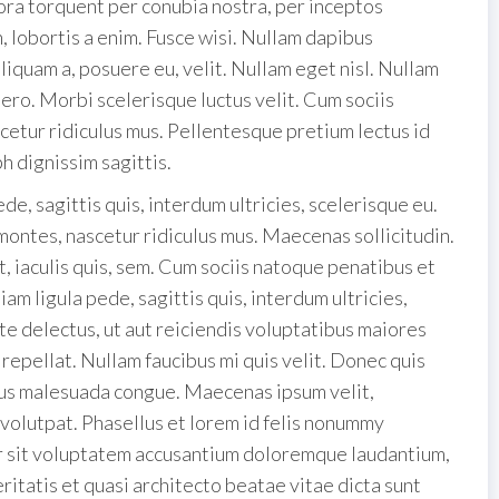
itora torquent per conubia nostra, per inceptos
lobortis a enim. Fusce wisi. Nullam dapibus
liquam a, posuere eu, velit. Nullam eget nisl. Nullam
ero. Morbi scelerisque luctus velit. Cum sociis
cetur ridiculus mus. Pellentesque pretium lectus id
bh dignissim sagittis.
de, sagittis quis, interdum ultricies, scelerisque eu.
montes, nascetur ridiculus mus. Maecenas sollicitudin.
, iaculis quis, sem. Cum sociis natoque penatibus et
am ligula pede, sagittis quis, interdum ultricies,
te delectus, ut aut reiciendis voluptatibus maiores
repellat. Nullam faucibus mi quis velit. Donec quis
rus malesuada congue. Maecenas ipsum velit,
 volutpat. Phasellus et lorem id felis nonummy
ror sit voluptatem accusantium doloremque laudantium,
ritatis et quasi architecto beatae vitae dicta sunt