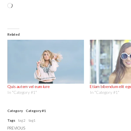
Related
Quis autem vel eum iure
Etiam bibendum elit ege
In "Category #1"
In "Category #1"
Category
Category #1
Tags
tag 2
tag1
PREVIOUS