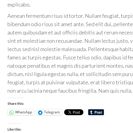
explicabo.
Aenean fermentum risus id tortor. Nullam feugiat, turpis 
bibendum odio risus sit amet ante. Sed elit dui, pellent
autem quibusdam et aut officiis debitis aut rerum nece
sint et molestiae non recusandae. Nullam lectus justo, 
lectus sed nisl molestie malesuada. Pellentesque habit
fames ac turpis egestas. Fusce tellus odio, dapibus id fe
natoque penatibus et magnis dis parturient montes, nas
dictum, nisl ligula egestas nulla, et sollicitudin sem pu
feugiat, turpis at pulvinar vulputate, erat libero tristiq
non arcu lacinia neque faucibus fringilla. Nam quis nulla.
Share this:
WhatsApp
Telegram
Like this: