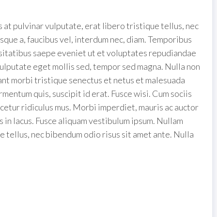
at pulvinar vulputate, erat libero tristique tellus, nec
esque a, faucibus vel, interdum nec, diam. Temporibus
ssitatibus saepe eveniet ut et voluptates repudiandae
vulputate eget mollis sed, tempor sed magna. Nulla non
ant morbi tristique senectus et netus et malesuada
rmentum quis, suscipit id erat. Fusce wisi. Cum sociis
cetur ridiculus mus. Morbi imperdiet, mauris ac auctor
rus in lacus. Fusce aliquam vestibulum ipsum. Nullam
ue tellus, nec bibendum odio risus sit amet ante. Nulla