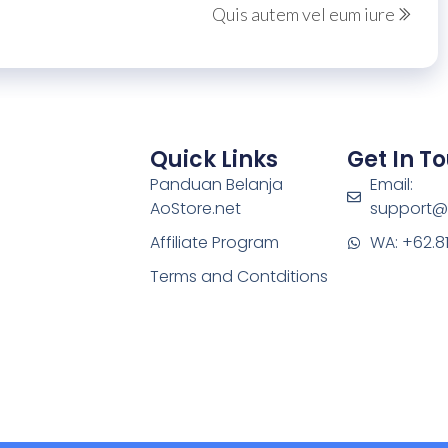
Quis autem vel eum iure
Quick Links
Get In T
Panduan Belanja
Email:
AoStore.net
support@
Affiliate Program
WA: +62.8
Terms and Contditions