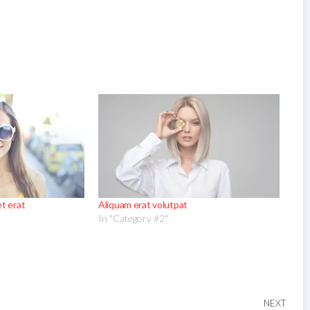
t erat
Aliquam erat volutpat
In "Category #2"
NEXT