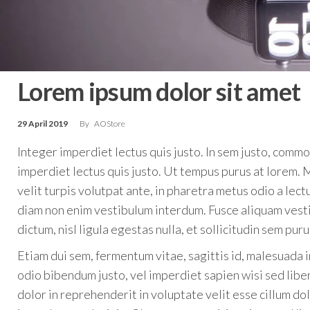
Lorem ipsum dolor sit amet
29 April 2019
By
AOStore
Integer imperdiet lectus quis justo. In sem justo, commod
imperdiet lectus quis justo. Ut tempus purus at lorem
velit turpis volutpat ante, in pharetra metus odio a lect
diam non enim vestibulum interdum. Fusce aliquam vest
dictum, nisl ligula egestas nulla, et sollicitudin sem pur
Etiam dui sem, fermentum vitae, sagittis id, malesuada i
odio bibendum justo, vel imperdiet sapien wisi sed liber
dolor in reprehenderit in voluptate velit esse cillum dol