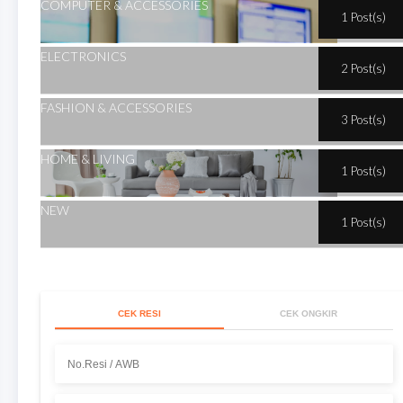
COMPUTER & ACCESSORIES
1 Post(s)
ELECTRONICS
2 Post(s)
FASHION & ACCESSORIES
3 Post(s)
HOME & LIVING
1 Post(s)
NEW
1 Post(s)
CEK RESI
CEK ONGKIR