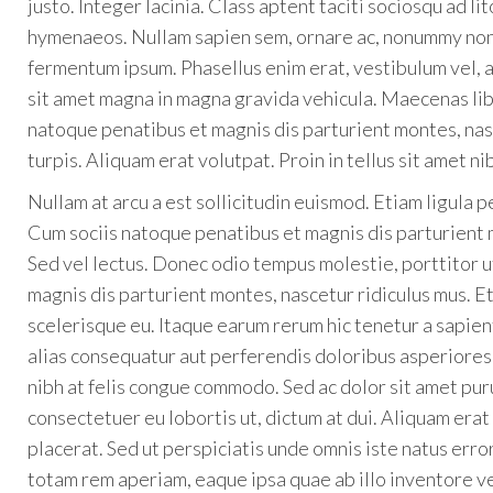
justo. Integer lacinia. Class aptent taciti sociosqu ad l
hymenaeos. Nullam sapien sem, ornare ac, nonummy non, 
fermentum ipsum. Phasellus enim erat, vestibulum vel, a
sit amet magna in magna gravida vehicula. Maecenas lib
natoque penatibus et magnis dis parturient montes, nas
turpis. Aliquam erat volutpat. Proin in tellus sit amet ni
Nullam at arcu a est sollicitudin euismod. Etiam ligula pe
Cum sociis natoque penatibus et magnis dis parturient 
Sed vel lectus. Donec odio tempus molestie, porttitor ut
magnis dis parturient montes, nascetur ridiculus mus. Eti
scelerisque eu. Itaque earum rerum hic tenetur a sapien
alias consequatur aut perferendis doloribus asperiores 
nibh at felis congue commodo. Sed ac dolor sit amet pu
consectetuer eu lobortis ut, dictum at dui. Aliquam erat
placerat. Sed ut perspiciatis unde omnis iste natus er
totam rem aperiam, eaque ipsa quae ab illo inventore ve