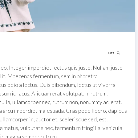
Off
eo. Integer imperdiet lectus quis justo. Nullam justo
 elit. Maecenas fermentum, sem in pharetra
tus odio a lectus. Duis bibendum, lectus ut viverra
psum id lacus. Aliquam erat volutpat. In rutrum.
ulla, ullamcorper nec, rutrum non, nonummy ac, erat.
m a arcu imperdiet malesuada. Cras pede libero, dapibus
llamcorper in, auctor et, scelerisque sed, est.
e metus, vulputate nec, fermentum fringilla, vehicula
 id magna semper rutrum.