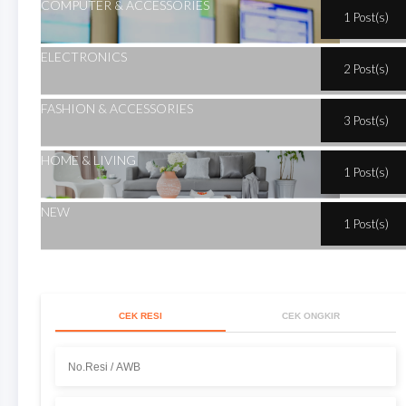
COMPUTER & ACCESSORIES
1 Post(s)
ELECTRONICS
2 Post(s)
FASHION & ACCESSORIES
3 Post(s)
HOME & LIVING
1 Post(s)
NEW
1 Post(s)
CEK RESI
CEK ONGKIR