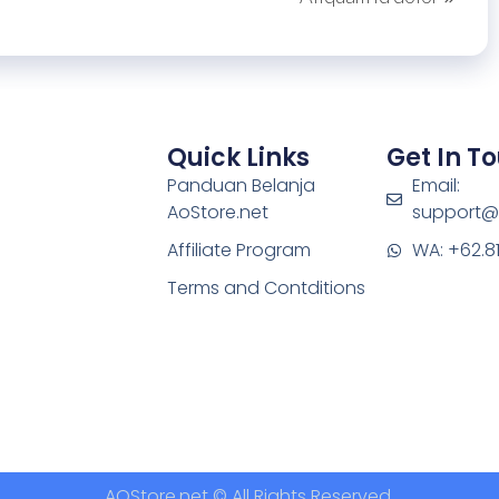
Quick Links
Get In T
Panduan Belanja
Email:
AoStore.net
support@
Affiliate Program
WA: +62.8
Terms and Contditions
AOStore.net © All Rights Reserved.