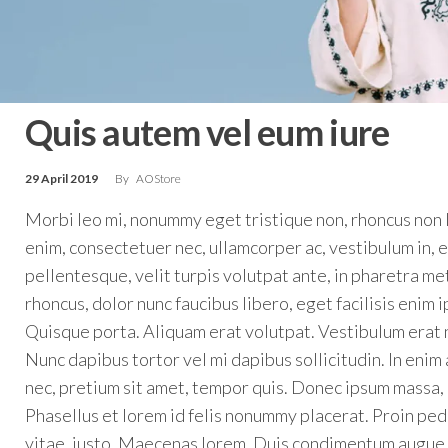
Quis autem vel eum iure
29 April 2019
By
AOStore
Morbi leo mi, nonummy eget tristique non, rhoncus non l
enim, consectetuer nec, ullamcorper ac, vestibulum in,
pellentesque, velit turpis volutpat ante, in pharetra me
rhoncus, dolor nunc faucibus libero, eget facilisis enim i
Quisque porta. Aliquam erat volutpat. Vestibulum erat n
Nunc dapibus tortor vel mi dapibus sollicitudin. In eni
nec, pretium sit amet, tempor quis. Donec ipsum massa, u
Phasellus et lorem id felis nonummy placerat. Proin ped
vitae, justo. Maecenas lorem. Duis condimentum augue