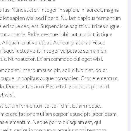
tellus. Nunc auctor. Integer in sapien. In laoreet, magna
rdiet sapien wisi sed libero. Nullam dapibus fermentum
lerisque sed, est. Suspendisse sagittis ultrices augue.
dunt ac pede. Pellentesque habitant morbi tristique
. Aliquam erat volutpat. Aenean placerat. Fusce
risque luctus velit. Integer vulputate sem a nibh
tus. Nunc auctor. Etiam commodo dui eget wisi.
odo et, interdum suscipit, sollicitudin et, dolor.
s augue. In dapibus augue non sapien. Cras elementum.
lla. Donec vitae arcu. Fusce tellus odio, dapibus id
t wisi.
stibulum fermentum tortor id mi. Etiam neque.
m exercitationem ullam corporis suscipit laboriosam,
Cras elementum. Neque porro quisquam est, qui
ci velit, sed quia non numquam eius modi tempora