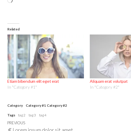
Related
Etiam bibendum elit eget erat
Aliquam erat volutpat
In "Category #1"
In "Category #2"
Category
Category #1
Category #2
Tags
tag 2
tag 3
tag 4
PREVIOUS
Lorem ipsum dolor sit amet