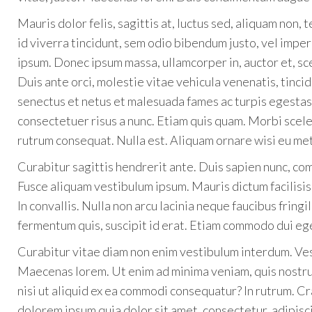
Mauris dolor felis, sagittis at, luctus sed, aliquam non, 
id viverra tincidunt, sem odio bibendum justo, vel impe
ipsum. Donec ipsum massa, ullamcorper in, auctor et, sce
Duis ante orci, molestie vitae vehicula venenatis, tinci
senectus et netus et malesuada fames ac turpis egestas
consectetuer risus a nunc. Etiam quis quam. Morbi scele
rutrum consequat. Nulla est. Aliquam ornare wisi eu me
Curabitur sagittis hendrerit ante. Duis sapien nunc, comm
Fusce aliquam vestibulum ipsum. Mauris dictum facilisi
In convallis. Nulla non arcu lacinia neque faucibus fringi
fermentum quis, suscipit id erat. Etiam commodo dui ege
Curabitur vitae diam non enim vestibulum interdum. Ve
Maecenas lorem. Ut enim ad minima veniam, quis nostru
nisi ut aliquid ex ea commodi consequatur? In rutrum. 
dolorem ipsum quia dolor sit amet, consectetur, adipis