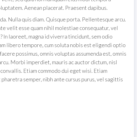
oluptatem. Aenean placerat. Praesent dapibus.
da. Nulla quis diam. Quisque porta. Pellentesque arcu.
te velit esse quam nihil molestiae consequatur, vel
? In laoreet, magna id viverra tincidunt, sem odio
am libero tempore, cum soluta nobis est eligendi optio
 facere possimus, omnis voluptas assumenda est, omnis
rcu. Morbi imperdiet, mauris ac auctor dictum, nisl
 In convallis. Etiam commodo dui eget wisi. Etiam
t pharetra semper, nibh ante cursus purus, vel sagittis