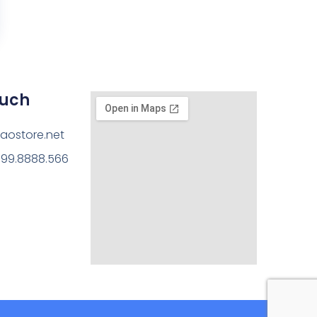
ouch
aostore.net
199.8888.566