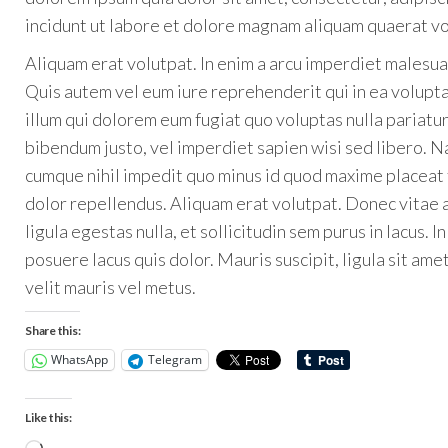
incidunt ut labore et dolore magnam aliquam quaerat v
Aliquam erat volutpat. In enim a arcu imperdiet malesua
Quis autem vel eum iure reprehenderit qui in ea volupta
illum qui dolorem eum fugiat quo voluptas nulla pariatur
bibendum justo, vel imperdiet sapien wisi sed libero. N
cumque nihil impedit quo minus id quod maxime placeat
dolor repellendus. Aliquam erat volutpat. Donec vitae a
ligula egestas nulla, et sollicitudin sem purus in lacus.
posuere lacus quis dolor. Mauris suscipit, ligula sit ame
velit mauris vel metus.
Share this:
WhatsApp
Telegram
Like this: